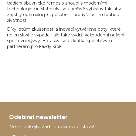
tradiční obuvnické řemeslo snoubí s moderními
technologiemi. Materiály jsou pečlivě vybírány tak, aby
zajistily optimální přizpůsobení, prodyšnost a dlouhou
životnost.
Díky letům zkušeností a inovací vytváříme boty, které
nejen skvěle vypadají, ale také vydrží každodenní nošení i
sportovní výzvy. Botasky jsou zkrátka spolehlivým
partnerem pro každý krok.
Z
á
Odebírat newsletter
p
Nezmeškejte žádné novinky či slevy!