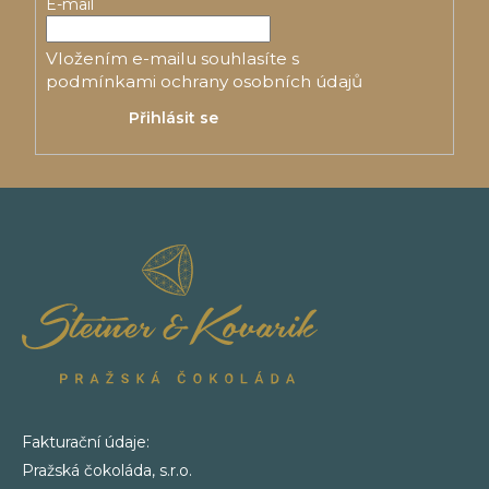
a
E-mail
t
Vložením e-mailu souhlasíte s
í
podmínkami ochrany osobních údajů
Přihlásit se
Fakturační údaje:
Pražská čokoláda, s.r.o.