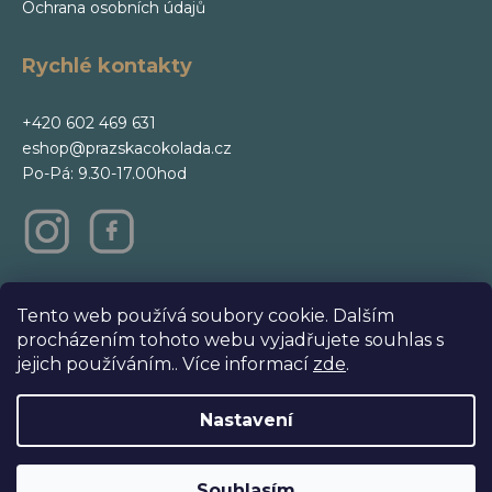
Ochrana osobních údajů
Rychlé kontakty
+420 602 469 631
eshop@prazskacokolada.cz
Po-Pá: 9.30-17.00hod
m
Tento web používá soubory cookie. Dalším
procházením tohoto webu vyjadřujete souhlas s
jejich používáním.. Více informací
zde
.
Nastavení
Vytvořil Shoptet Premium
Copyright 2026
E-shop Steiner & Kovarik
. Všechna práva
Souhlasím
Upravit nastavení cookies
vyhrazena.