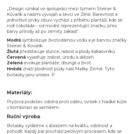
„Design vznikal ve spolupráci mezi týmem Steiner &
Kovařík a našimi vývojáři a ševci ve Zlíně. Barevnost a
jednotlivé prvky obuvi vychází z příběhu plantáží, kde se
rodí čokoláda – od modré reprezentující značku, přes
barvy přírody až po zemitý základ“.
Modrá
symbolizuje životodárnou vodu a je barvou značky
Steiner & Kovarik.
Žlutá
představuje slunce, radost a plody kakaovníků.
Červená
vyjadřuje zralost, úrodu a sklizeň.
Zelená
evokuje plantáže, džungli a život.
Hnědá
značí plodnost půdy naší Matky
Země. Tyto
botasky jsou unisex. P
Materiály:
Pryžová podešev odolná proti oděru, svršek z hladké kůže
v kombinaci se semišem.
Ruční výroba
.
Botasky vyrábíme s důrazem na kvalitu, odolnost a
pohodlí. Každý pár prochází pečlivým procesem, kde se