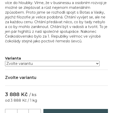
více do hloubky. Víme, že v businessu a osobním rozvoji je
možné se zlepšovat a růst nejenom materiálním
způsobem. Proto jsme se rozhodli spojit s Botas a Vasky,
Hledat
jejichž filozofie je velice podobná. Chtění vyvíjet se, ale ne
za každou cenu. Chtění předávat něco, co by tady nebylo
a co by mohlo zaniknout. Chtění být v radosti a tvořit. To je
jen pár highlitů z naší společné spolupráce. Nakonec
Československo bylo za 1. Republiky velmoc ve výrobě
D
čokolády stejně jako poctivé řemeslo ševců.
o
p
o
Varianta
r
u
č
u
Zvolte variantu
j
e
m
3 888 Kč
/ ks
e
Měrná
od 3 888 Kč / 1 kg
cena: