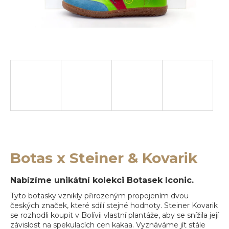
e
b
u
j
e
t
e
n
a
j
Botas x Steiner & Kovarik
í
Nabízíme unikátní kolekci Botasek Iconic.
t
Tyto botasky vznikly přirozeným propojením dvou
?
českých značek, které sdílí stejné hodnoty. Steiner Kovarik
se rozhodli koupit v Bolívii vlastní plantáže, aby se snížila její
závislost na spekulacích cen kakaa. Vyznáváme jít stále