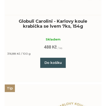
Globuli Carolini - Karlovy koule
krabička se lvem 7ks, 154g
Skladem
488 Kč
/ ks
Měrná
316,88 Kč / 100 g
cena:
Do košíku
Tip