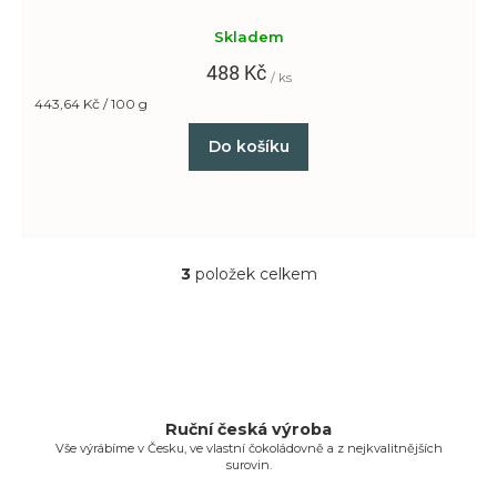
Skladem
488 Kč
/ ks
Měrná
443,64 Kč / 100 g
cena:
Do košíku
3
položek celkem
O
v
l
á
d
a
c
Ruční česká výroba
Vše výrábíme v Česku, ve vlastní čokoládovně a z nejkvalitnějších
í
surovin.
p