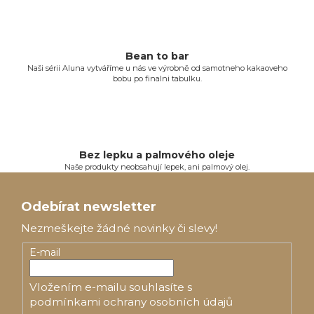
r
v
k
y
Bean to bar
v
Naši sérii Aluna vytváříme u nás ve výrobně od samotneho kakaoveho
bobu po finalni tabulku.
ý
p
i
s
u
Bez lepku a palmového oleje
Naše produkty neobsahují lepek, ani palmový olej.
Z
á
Odebírat newsletter
p
Nezmeškejte žádné novinky či slevy!
a
E-mail
t
Vložením e-mailu souhlasíte s
í
podmínkami ochrany osobních údajů