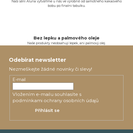
v
Naši sérii Aluna vytváříme u nás ve výrobně od samotneho kakaoveho
bobu po finalni tabulku.
ý
p
i
s
u
Bez lepku a palmového oleje
Naše produkty neobsahují lepek, ani palmový olej.
Z
á
Odebírat newsletter
p
Nezmeškejte žádné novinky či slevy!
a
E-mail
t
Vložením e-mailu souhlasíte s
í
podmínkami ochrany osobních údajů
Přihlásit se