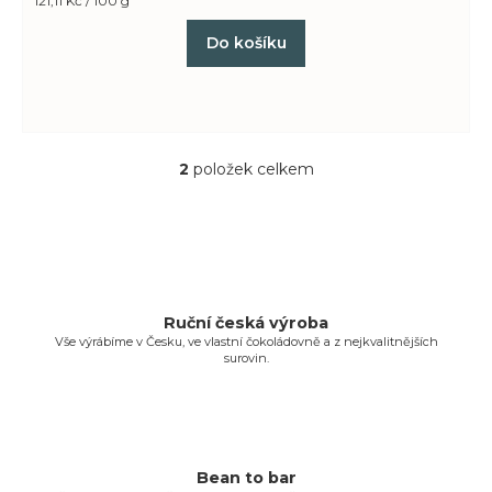
121,11 Kč / 100 g
cena:
Do košíku
2
položek celkem
O
v
l
á
d
a
c
Ruční česká výroba
Vše výrábíme v Česku, ve vlastní čokoládovně a z nejkvalitnějších
í
surovin.
p
r
v
k
y
Bean to bar