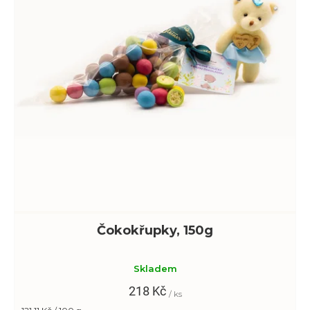
Čokokřupky, 150g
Skladem
218 Kč
/ ks
Měrná