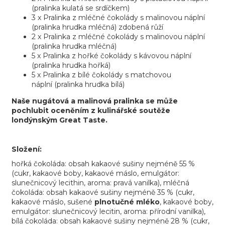
(pralinka kulatá se srdíčkem)
3 x Pralinka z mléčné čokolády s malinovou náplní
(pralinka hrudka mléčná) zdobená růží
2 x Pralinka z mléčné čokolády s malinovou náplní
(pralinka hrudka mléčná)
5 x Pralinka z hořké čokolády s kávovou náplní
(pralinka hrudka hořká)
5 x Pralinka z bílé čokolády s matchovou
náplní (pralinka hrudka bílá)
Naše nugátová a malinová pralinka se může
pochlubit oceněním z kulinářské soutěže
londýnským Great Taste.
Složení:
hořká čokoláda: obsah kakaové sušiny nejméně 55 %
(cukr, kakaové boby, kakaové máslo, emulgátor:
slunečnicový lecithin, aroma: pravá vanilka), mléčná
čokoláda: obsah kakaové sušiny nejméně 35 % (cukr,
kakaové máslo, sušené
plnotučné mléko
, kakaové boby,
emulgátor: slunečnicový lecitin, aroma: přírodní vanilka),
bílá čokoláda: obsah kakaové sušiny nejméně 28 % (cukr,