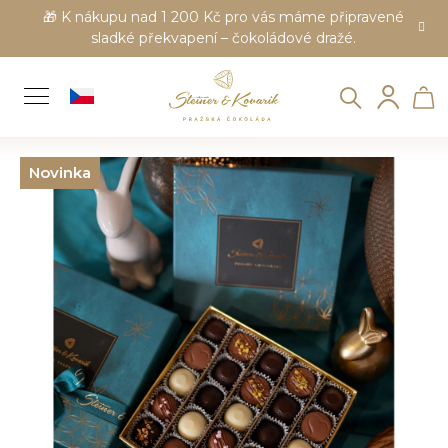
K
🎁 K nákupu nad 1 200 Kč pro vás máme připravené
sladké překvapení – čokoládové dražé.
o
Zpět
Zpět
š
Hledat
Ná
Přihl
í
k
ko
Novinka
C
o
p
o
t
ř