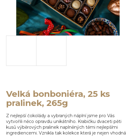
e
b
u
j
e
t
e
n
a
j
Velká bonboniéra, 25 ks
pralinek, 265g
í
t
Z nejlepší čokolády a vybraných náplní jsme pro Vás
?
vytvořili něco opravdu unikátního. Krabičku dvaceti pěti
kusů výběrových pralinek naplněných těmi nejlepšími
ingrediencemi. Vznikla tak kolekce která je nejen vhodná