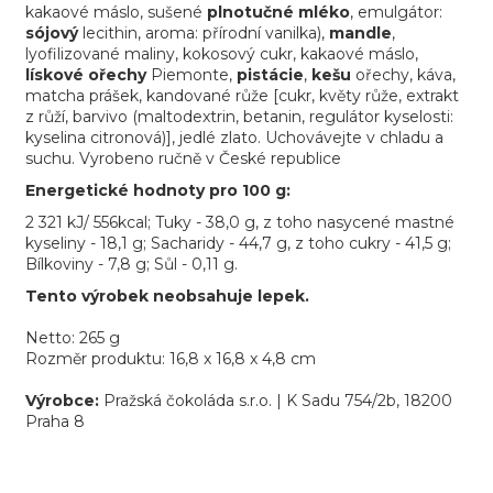
kakaové máslo, sušené
plnotučné mléko
, emulgátor:
sójový
lecithin, aroma: přírodní vanilka),
mandle
,
lyofilizované maliny, kokosový cukr, kakaové máslo,
lískové ořechy
Piemonte,
pistácie
,
kešu
ořechy, káva,
matcha prášek, kandované růže [cukr, květy růže, extrakt
z růží, barvivo (maltodextrin, betanin, regulátor kyselosti:
kyselina citronová)], jedlé zlato. Uchovávejte v chladu a
suchu. Vyrobeno ručně v České republice
Energetické hodnoty pro 100 g:
2 321 kJ/ 556kcal; Tuky - 38,0 g, z toho nasycené mastné
kyseliny - 18,1 g; Sacharidy - 44,7 g, z toho cukry - 41,5 g;
Bílkoviny - 7,8 g; Sůl - 0,11 g.
Tento výrobek neobsahuje lepek.
Netto: 265 g
Rozměr produktu: 16,8 x 16,8 x 4,8 cm
Výrobce:
Pražská čokoláda s.r.o. | K Sadu 754/2b, 18200
Praha 8