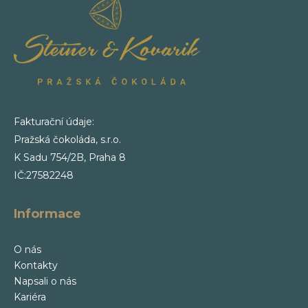
Fakturační údaje:
Pražská čokoláda, s.r.o.
K Sadu 754/2B, Praha 8
IČ:27582248
Informace
O nás
Kontakty
Napsali o nás
Kariéra