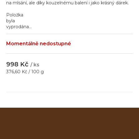
na mlsání, ale díky kouzelnému balení i jako krásný dárek.
Položka
Hledat
byla
vyprodána…
Momentálně nedostupné
D
o
p
998 Kč
/ ks
o
Měrná
376,60 Kč / 100 g
r
cena:
u
č
u
j
e
m
e