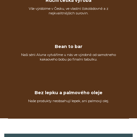
Ruční česká výroba
Vše výrábíme v Česku, ve vlastní čokoládovně a z
nejkvalitnějších surovin.
Bean to bar
Naši sérii Aluna vytváříme u nás ve výrobně od samotneho
kakaoveho bobu po finalni tabulku.
Bez lepku a palmového oleje
Naše produkty neobsahují lepek, ani palmový olej.