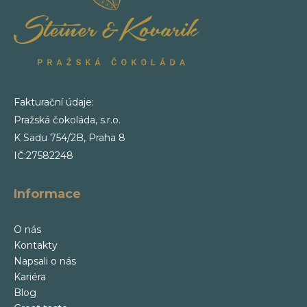
Fakturační údaje:
Pražská čokoláda, s.r.o.
K Sadu 754/2B, Praha 8
IČ:27582248
Informace
O nás
Kontakty
Napsali o nás
Kariéra
Blog