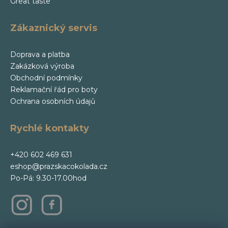
Great taste
Zákaznický servis
Doprava a platba
Zakázková výroba
Obchodní podmínky
Reklamační řád pro boty
Ochrana osobních údajů
Rychlé kontakty
+420 602 469 631
eshop@prazskacokolada.cz
Po-Pá: 9.30-17.00hod
m