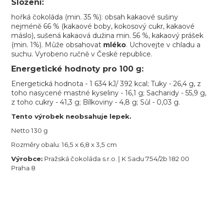
Složení:
hořká čokoláda (min. 35 %): obsah kakaové sušiny
nejméně 66 % (kakaové boby, kokosový cukr, kakaové
máslo), sušená kakaová dužina min. 56 %, kakaový prášek
(min. 1%). Může obsahovat
mléko
. Uchovejte v chladu a
suchu. Vyrobeno ručně v České republice.
Energetické hodnoty pro 100 g:
Energetická hodnota - 1 634 kJ/ 392 kcal; Tuky - 26,4 g, z
toho nasycené mastné kyseliny - 16,1 g; Sacharidy - 55,9 g,
z toho cukry - 41,3 g; Bílkoviny - 4,8 g; Sůl - 0,03 g.
Tento výrobek neobsahuje lepek.
Netto 130 g
Rozměry obalu: 16,5 x 6,8 x 3,5 cm
Výrobce:
Pražská čokoláda s.r.o. | K Sadu 754/2b 182 00
Praha 8