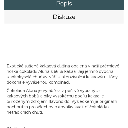
Popis
Diskuze
Exotická sušená kakaová dužina obalená v naší prémiové
hořké čokoládě Aluna s 66 % kakaa. Její jemně ovocná,
sladkokyselá chuť vytváří s intenzivními kakaovými tóny
dokonale vyváženou kombinaci.
Čokoláda Aluna je vyráběna z pečlivě vybraných
kakaových bobů a díky vysokému podílu kakaa je
přirozeným zdrojem flavonoidů. Výsledkem je originální
pochoutka pro všechny milovníky kvalitní čokolády a
netradičních chutí.