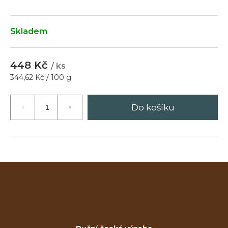
Hledat
Skladem
448 Kč
/ ks
D
Měrná
344,62 Kč / 100 g
o
cena:
p
Do košíku
o
r
u
č
u
j
e
m
e