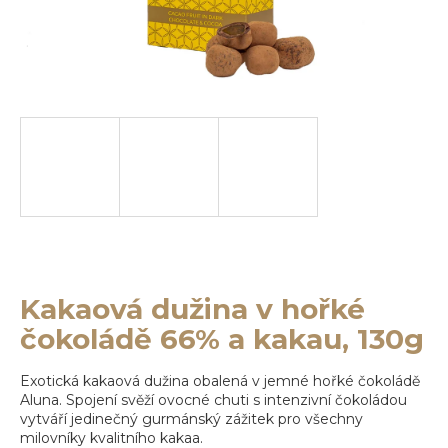
e
b
u
j
e
t
e
n
a
j
Kakaová dužina v hořké
čokoládě 66% a kakau, 130g
í
t
Exotická kakaová dužina obalená v jemné hořké čokoládě
?
Aluna. Spojení svěží ovocné chuti s intenzivní čokoládou
vytváří jedinečný gurmánský zážitek pro všechny
milovníky kvalitního kakaa.