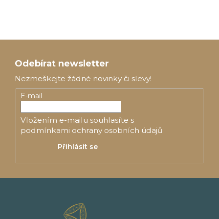
Z
á
Odebírat newsletter
p
Nezmeškejte žádné novinky či slevy!
a
E-mail
t
Vložením e-mailu souhlasíte s
í
podmínkami ochrany osobních údajů
Přihlásit se