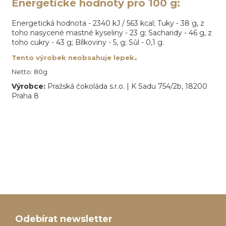
Energetické hodnoty pro 100 g:
Energetická hodnota -
2340
kJ /
563
kcal; Tuky -
38
g, z
toho nasycené mastné kyseliny -
23
g; Sacharidy -
46
g, z
toho cukry - 43
g; Bílkoviny - 5,
g; Sůl -
0,1
g.
.
Tento výrobek neobsahuje lepek
Netto: 80g
Výrobce:
Pražská čokoláda s.r.o. | K Sadu 754/2b, 18200
Praha 8
Z
á
Odebírat newsletter