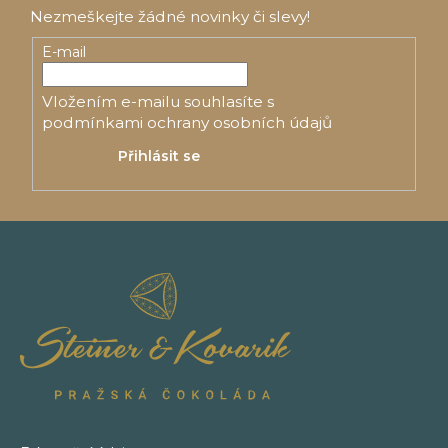
p
Nezmeškejte žádné novinky či slevy!
a
E-mail
t
Vložením e-mailu souhlasíte s
í
podmínkami ochrany osobních údajů
Přihlásit se