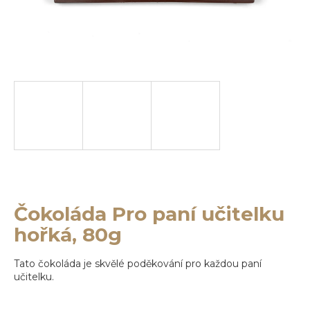
e
b
u
j
e
t
e
n
a
j
Čokoláda Pro paní učitelku
hořká, 80g
í
t
Tato čokoláda je skvělé poděkování pro každou paní
?
učitelku.