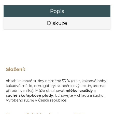
Popis
Diskuze
Složení:
obsah kakaové sušiny nejméně 55 % (cukr, kakaové boby,
kakaové máslo, emulgátory: slunečnicový lecitin, aroma:
přírodní vanilka). Může obsahovat
mléko
,
arašídy
a
s
uché skořápkové plody
. Uchovejte v chladu a suchu.
Vyrobeno ručně v České republice.