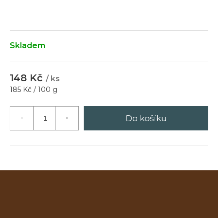
Hledat
Skladem
D
148 Kč
/ ks
o
Měrná
185 Kč / 100 g
p
cena:
o
r
Do košíku
u
č
u
j
e
m
e