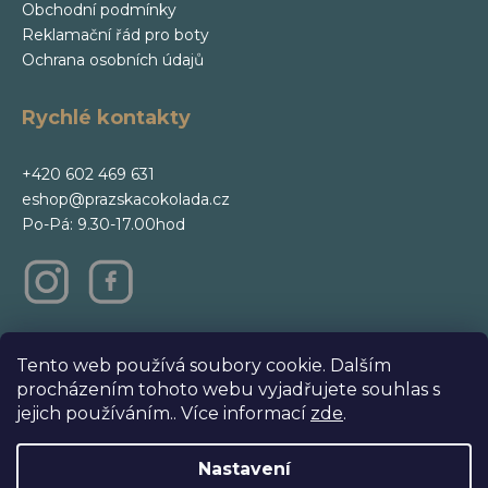
Obchodní podmínky
Reklamační řád pro boty
Ochrana osobních údajů
Rychlé kontakty
+420 602 469 631
eshop@prazskacokolada.cz
Po-Pá: 9.30-17.00hod
m
Tento web používá soubory cookie. Dalším
procházením tohoto webu vyjadřujete souhlas s
jejich používáním.. Více informací
zde
.
Nastavení
Vytvořil Shoptet Premium