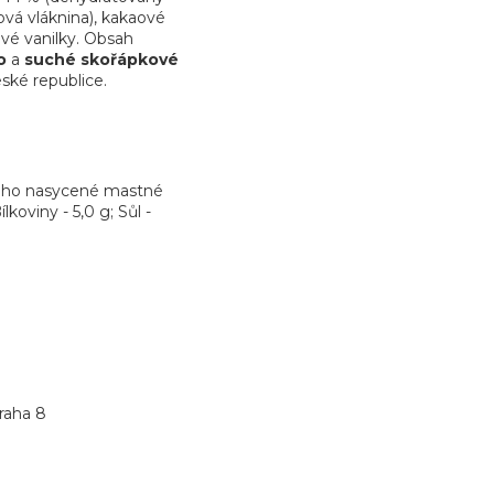
ová vláknina), kakaové
avé vanilky. Obsah
o
a
suché skořápkové
ské republice.
 toho nasycené mastné
lkoviny - 5,0 g; Sůl -
raha 8