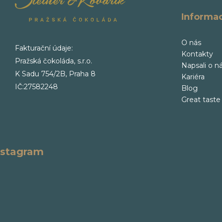
Informa
O nás
Fakturační údaje:
Kontakty
Pražská čokoláda, s.r.o.
Napsali o n
K Sadu 754/2B, Praha 8
Kariéra
IČ:27582248
Blog
Great taste
nstagram