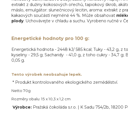
extrakt z dužiny kokosových ořechů, tapiokový škrob, akát
máslo, emulgátor: slunečnicový lecitin, aroma: extrakt z pr
kakaových součástí nejméně 44 %. Může obsahovat
mlék
plody
. Uchovávejte v chladu a suchu. Vyrobeno ručně v Če
Energetické hodnoty pro 100 g:
Energetická hodnota - 2448 kJ/ 585 kcal; Tuky - 43,2 g, z
kyseliny - 29,5 g; Sacharidy - 41,0 g, z toho cukry - 34,7 g; Bí
0,05 g.
Tento výrobek neobsahuje lepek.
* Produkt kontrolovaného ekologického zemědělství.
Netto 70g
Rozměry obalu: 15 x 10,3 x 1,2 cm
Výrobce:
Pražská čokoláda s.r.o. | K Sadu 754/2b, 18200 P