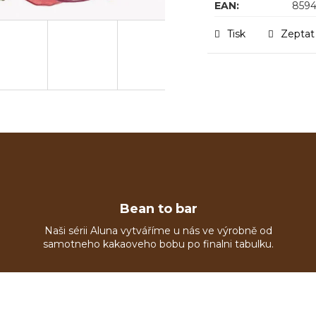
EAN
:
859
Tisk
Zeptat
Bean to bar
Naši sérii Aluna vytváříme u nás ve výrobně od
samotneho kakaoveho bobu po finalni tabulku.