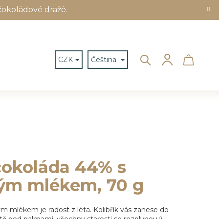
čokoládové dražé.
Hledat
Nákup
Přihlášení
CZK
Čeština
košík
čokoláda 44% s
ým mlékem, 70 g
 mlékem je radost z léta. Kolibřík vás zanese do