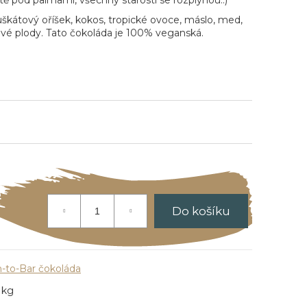
ítě pod palmami, všechny starosti se rozplynou.:)
muškátový oříšek, kokos, tropické ovoce, máslo, med,
sové plody. Tato čokoláda je 100% veganská.
Do košíku
-to-Bar čokoláda
 kg