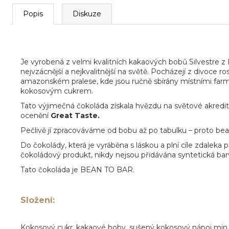
m
e
Popis
Diskuze
Je vyrobená z velmi kvalitních kakaových bobů Silvestre z B
nejvzácnější a nejkvalitnější na světě. Pocházejí z divoce r
amazonském pralese, kde jsou ručně sbírány místními farmá
kokosovým cukrem.
Tato výjimečná čokoláda získala hvězdu na světové akredita
ocenění
Great Taste.
Pečlivě jí zpracováváme od bobu až po tabulku – proto bea
Do čokolády, která je vyráběna s láskou a plní cíle zdaleka 
čokoládový produkt, nikdy nejsou přidávána syntetická bar
Tato čokoláda je BEAN TO BAR.
Složení
:
Kokosový cukr, kakaové boby, sušený kokosový nápoj min