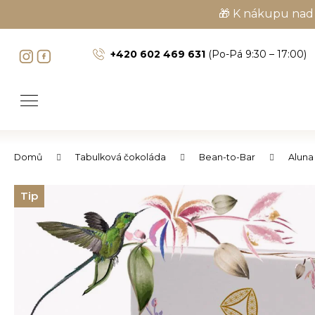
K
🎁 K nákupu nad 
o
Zpět
Zpět
š
+420 602 469 631
(Po-Pá 9:30 – 17:00)
do
do
í
obchodu
obchodu
k
Domů
Tabulková čokoláda
Bean-to-Bar
Aluna
Tip
C
o
p
o