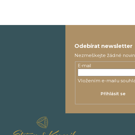
Z
á
Odebírat newsletter
p
Nezmeškejte žádné novinky
a
E-mail
t
í
Vložením e-mailu souhla
Přihlásit se