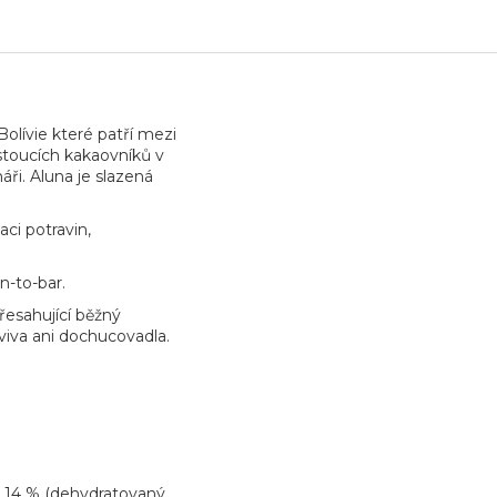
olívie které patří mezi
ostoucích kakaovníků v
ři. Aluna je slazená
ci potravin,
n-to-bar.
přesahující běžný
viva ani dochucovadla.
. 14 % (dehydratovaný