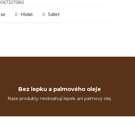
4067327580
 se
Hlídat
Sdílet
Bez lepku a palmového oleje
Naše produkty neobsahují lepek, ani palmový olej.