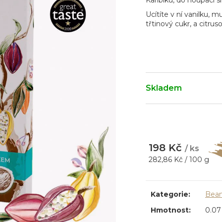
Karibiku, do houpací s
Ucítíte v ní vanilku, 
třtinový cukr, a citru
Skladem
198 Kč
/ ks
Měrná
282,86 Kč / 100 g
cena:
Kategorie
:
Bean
Hmotnost
:
0.07