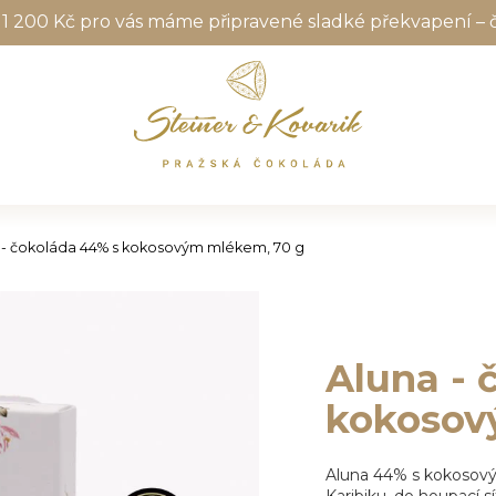
1 200 Kč pro vás máme připravené sladké překvapení – 
 - čokoláda 44% s kokosovým mlékem, 70 g
Aluna - 
kokosov
Aluna 44% s kokosovým