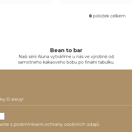
8
položek celkem
O
v
l
á
d
Bean to bar
a
Naši sérii Aluna vytváříme u nás ve výrobně od
c
samotneho kakaoveho bobu po finalni tabulku.
í
p
r
v
k
y
 či slevy!
v
ý
p
i
síte s
podmínkami ochrany osobních údajů
s