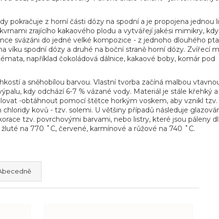
 pokračuje z horní části dózy na spodní a je propojena jednou lin
 skvrnami zrajícího kakaového plodu a vytvářejí jakési mimikry, kdy
dokonce svázáni do jedné velké kompozice - z jednoho dlouhého pt
e na víku spodní dózy a druhé na boční straně horní dózy. Zvířecí 
 témata, například čokoládová dálnice, kakaové boby, komár pod
hkostí a sněhobílou barvou. Vlastní tvorba začíná malbou vtavno
výpalu, kdy odchází 6-7 % vázané vody. Materiál je stále křehký a
olovat -obtáhnout pomocí štětce horkým voskem, aby vznikl tzv.
chloridy kovů - tzv. solemi. U většiny případů následuje glazován
orace tzv. povrchovými barvami, nebo listry, které jsou páleny d
a žluté na 770 ˚C, červené, karmínové a růžové na 740 ˚C.
Abecedně