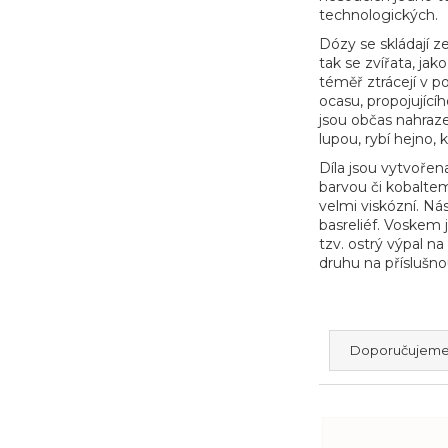
❤️Čokoládové srdce
technologických.
?
🎁 Dárkové čokolády
Dózy se skládají z
☕ Pražená káva
tak se zvířata, jak
téměř ztrácejí v p
ocasu, propojující
jsou občas nahraz
lupou, rybí hejno,
Hledat
Díla jsou vytvořen
barvou či kobaltem
velmi viskózní. N
basreliéf. Voskem 
D
tzv. ostrý výpal n
o
druhu na příslušno
p
o
r
Ř
u
Doporučujem
č
a
u
z
j
V
e
e