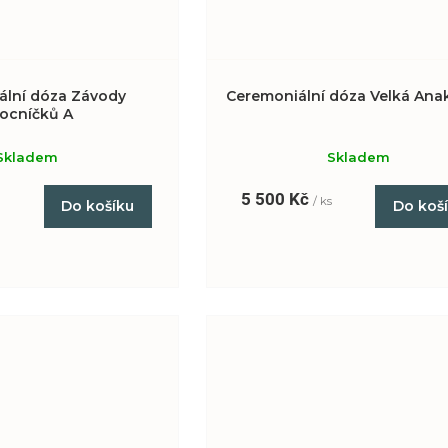
ální dóza Závody
Ceremoniální dóza Velká An
ocníčků A
Skladem
Skladem
5 500 Kč
s
/ ks
Do košíku
Do koš