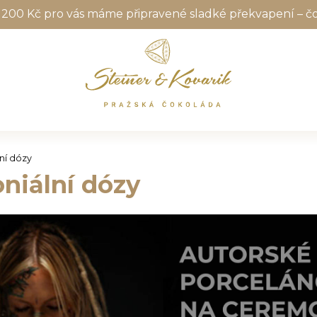
 200 Kč pro vás máme připravené sladké překvapení – č
ní dózy
niální dózy