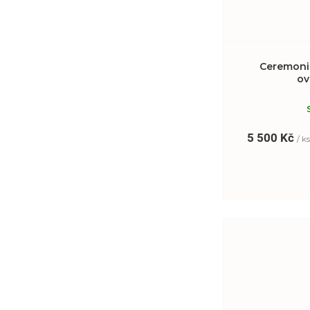
Ceremoni
ov
5 500 Kč
/ k