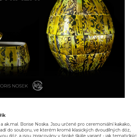
řík
k a ak.mal. Borise Noska. Jsou určené pro ceremoniální kakako,
 řadí do souboru, ve kterém kromě klasických dvoudílných dóz,
ou dóz, a jsou zpracovány v široké škále variant - jak tematickýc