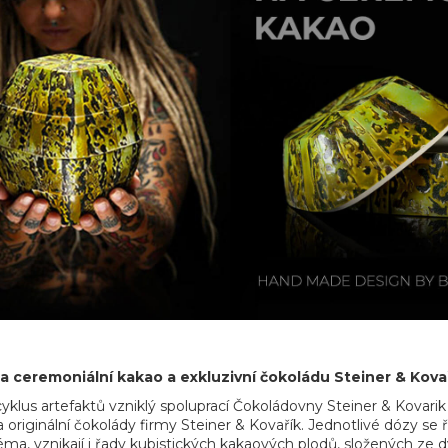
na ceremoniální kakao a exkluzivní čokoládu Steiner & Kova
cyklus artefaktů vzniklý spoluprací Čokoládovny Steiner & Kovari
 originální čokolády firmy Steiner & Kovařík. Jednotlivé dózy se
ma, vznikají i řady kubistických kakaových plodů, složených ze dv