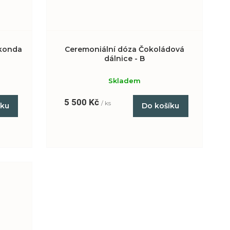
akonda
Ceremoniální dóza Čokoládová
dálnice - B
Skladem
5 500 Kč
/ ks
íku
Do košíku