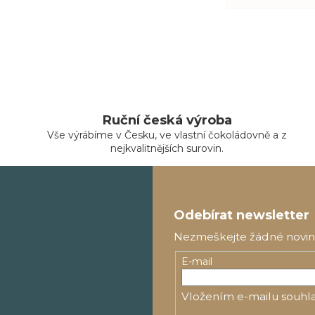
Ruční česká výroba
Vše výrábíme v Česku, ve vlastní čokoládovně a z
nejkvalitnějších surovin.
Z
á
Odebírat newsletter
p
Nezmeškejte žádné novinky
a
E-mail
t
í
Vložením e-mailu souhla