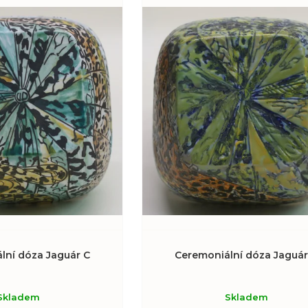
lní dóza Jaguár C
Ceremoniální dóza Jaguár
Skladem
Skladem