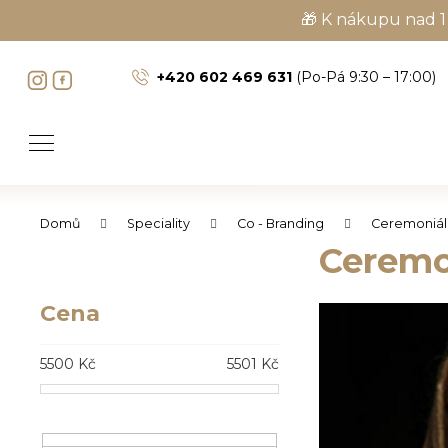
K
🎁 K nákupu nad 1
o
Zpět
Zpět
š
+420 602 469 631
(Po-Pá 9:30 – 17:00)
do
do
í
obchodu
obchodu
k
Domů
Speciality
Co - Branding
Ceremoniál
P
Ceremo
o
Cena
s
C
t
o
5500
Kč
5501
Kč
r
p
a
o