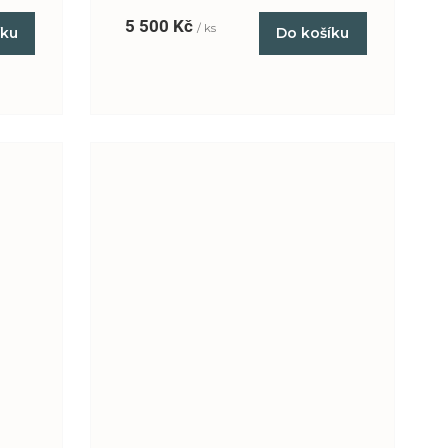
5 500 Kč
/ ks
íku
Do košíku