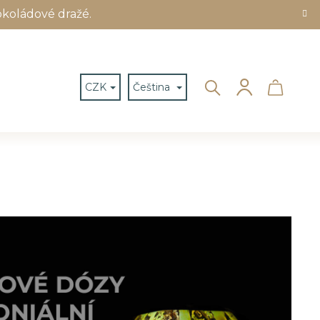
okoládové dražé.
Hledat
Nákup
Přihlášení
CZK
Čeština
košík