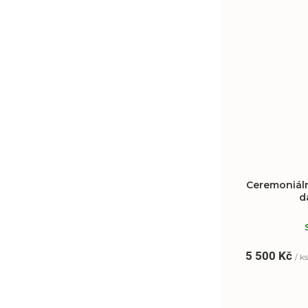
Ceremoniál
d
5 500 Kč
/ k