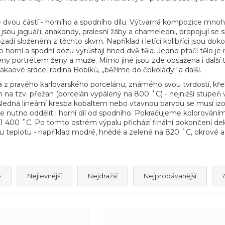
e dvou částí - horního a spodního dílu. Výtvarná kompozice mnohdy
o jsou jaguáři, anakondy, pralesní žáby a chameleoni, propojují se
ozadí složeném z těchto skvrn. Například i letící kolibříci jsou 
ho horní a spodní dózu vyrůstají hned dvě těla. Jedno ptačí tělo j
eny portrétem ženy a muže. Mimo jiné jsou zde obsažena i další
 kakaové srdce, rodina Bobíků, „běžíme do čokolády“ a další.
a z pravého karlovarského porcelánu, známého svou tvrdostí, kře
 na tzv. přežah (porcelán vypálený na 800 ˚C) - nejnižší stupeň 
ásledná lineární kresba kobaltem nebo vtavnou barvou se musí iz
je nutno oddělit i horní díl od spodního. Pokračujeme kolorováním 
a 1 400 ˚C. Po tomto ostrém výpalu přichází finální dokončení dek
u teplotu - například modré, hnědé a zelené na 820 ˚C, okrové 
e
Nejlevnější
Nejdražší
Nejprodávanější