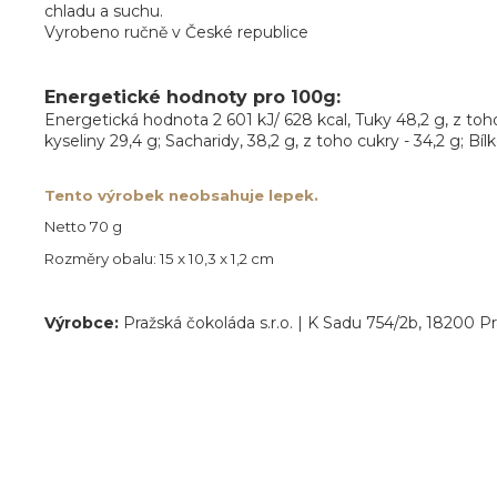
chladu a suchu.
Vyrobeno ručně v České republice
Energetické hodnoty pro 100g:
Energetická hodnota 2 601 kJ/ 628 kcal, Tuky 48,2 g, z t
kyseliny 29,4 g; Sacharidy, 38,2 g, z toho cukry - 34,2 g; Bílk
Tento výrobek neobsahuje lepek.
Netto 70 g
Rozměry obalu: 15 x 10,3 x 1,2 cm
Výrobce:
Pražská čokoláda s.r.o. | K Sadu 754/2b, 18200 P