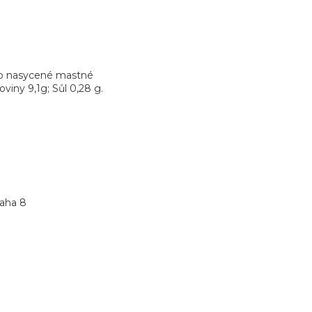
oho nasycené mastné
oviny 9,1g; Sůl 0,28 g.
raha 8