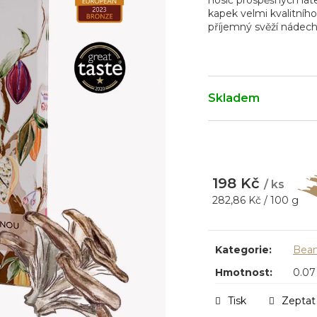
nosič prospěšných láte
kapek velmi kvalitníh
příjemný svěží nádech
Skladem
198 Kč
/ ks
Měrná
282,86 Kč / 100 g
cena:
Kategorie
:
Bean
Hmotnost
:
0.07
Tisk
Zeptat