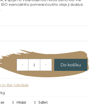
k, a spojili ho s blahodárnou hlívou ústřičnou. Pár
o BIO esenciálního pomerančového oleje jí dodává
.
Do košíku
-to-Bar čokoláda
 kg
 se
Hlídat
Sdílet