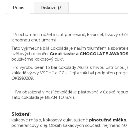
m
e
Popis
Diskuze (3)
Při ochutnání můžete cítit pomeranč, karamel, lískový oří
lahodnou chuť umami.
Tato výjimečná bílá čokoláda je naším triumfem a sběrate
světových ocenění
Great taste a CHOCOLATE AWARD
používáme kokosový cukr.
Pro výrobu bean to bar čokolády Aluna s hlívou ústřičnou j
základě výzvy VŠCHT a ČZU. Její vznik byl podpořen pr
QK1910209.
Hlíva obsažená v naší čokoládě je pěstovaná v České republ
Tato čokoláda je BEAN TO BAR.
Složení:
kakaové máslo, kokosový cukr, sušené
plnotučné mléko
pomerančový olej. Obsah kakaových součástí nejméně 40 