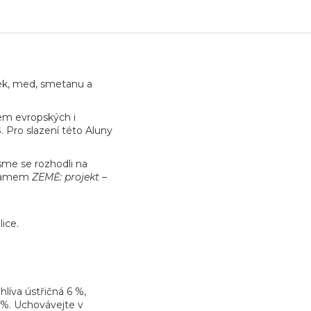
šek, med, smetanu a
lem evropských i
S
.
Pro slazení této Aluny
sme se rozhodli na
ogramem
ZEMĚ
:
projekt
–
ice.
, hlíva ústřičná 6 %,
%. Uchovávejte v