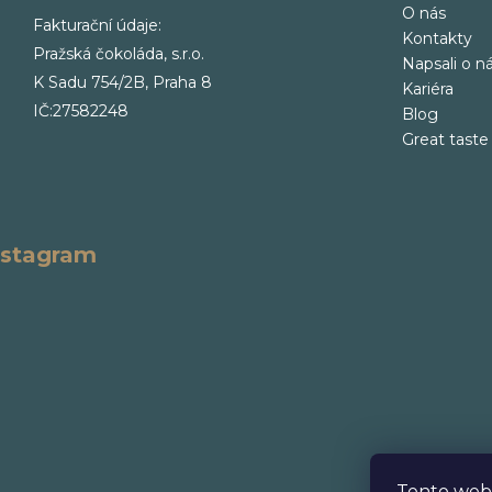
O nás
Fakturační údaje:
Kontakty
Pražská čokoláda, s.r.o.
Napsali o n
K Sadu 754/2B, Praha 8
Kariéra
IČ:27582248
Blog
Great taste
nstagram
Tento web