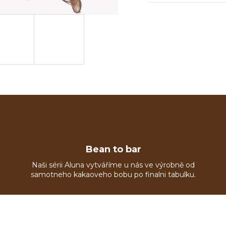
Bean to bar
Naši sérii Aluna vytváříme u nás ve výrobně od
samotneho kakaoveho bobu po finalni tabulku.