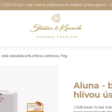
1 200 Kč pro vás máme připravené sladké překvapení – 
- bílá čokoláda 40% s hlívou ústřičnou, 70g
Aluna - 
hlívou ú
U bílé bean to bar čok