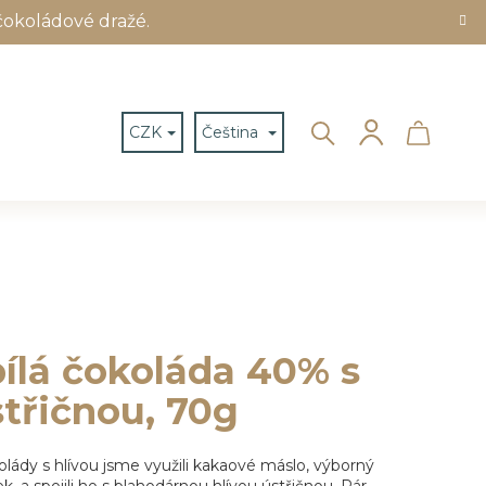
čokoládové dražé.
Hledat
Nákup
Přihlášení
CZK
Čeština
košík
bílá čokoláda 40% s
střičnou, 70g
olády s hlívou jsme využili kakaové máslo, výborný