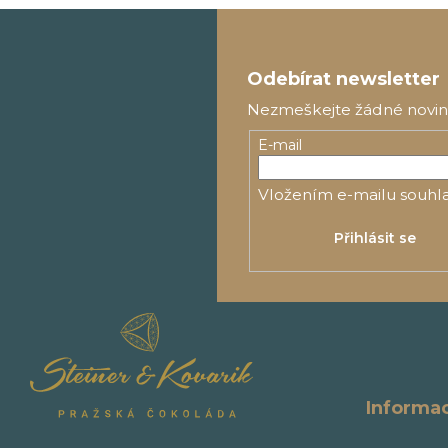
Z
á
Odebírat newsletter
p
Nezmeškejte žádné novinky
a
E-mail
t
í
Vložením e-mailu souhla
Přihlásit se
Informa