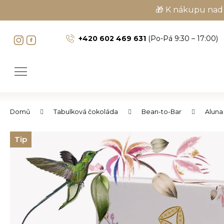
K
🎁 K nákupu nad 
o
Zpět
Zpět
š
+420 602 469 631
(Po-Pá 9:30 – 17:00)
do
do
í
obchodu
obchodu
k
Domů
Tabulková čokoláda
Bean-to-Bar
Aluna 
Tip
C
o
p
o